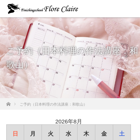
ご予約（日本料理の作法講座：和
歌山）
ホーム
ご予約（日本料理の作法講座：和歌山）
2026年8月
日
月
火
水
木
金
土