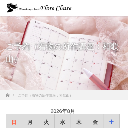
ご予約（着物の所作講座：和歌
山）
ホーム
ご予約（着物の所作講座：和歌山）
2026年8月
日
月
火
水
木
金
土