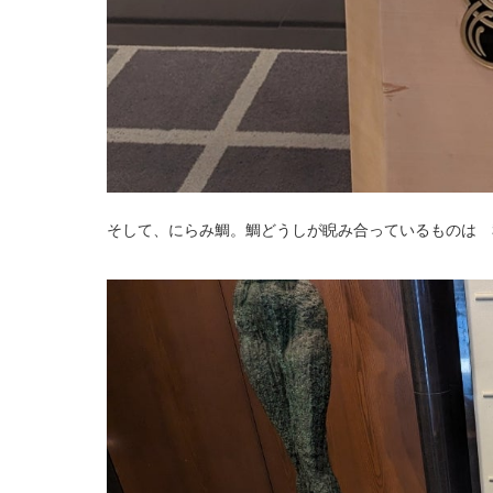
そして、にらみ鯛。鯛どうしが睨み合っているものは 