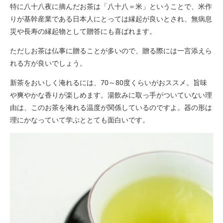
特に八十八夜に摘んだお茶は「八十八＝米」ということで、米作
りが基幹産業である日本人にとっては縁起が良いとされ、無病息
災や長寿の縁起物として贈答にも喜ばれます。
ただしお茶は仏事に贈ることが多いので、贈る際には一言添えら
れる方が良いでしょう。
新茶をおいしく淹れるには、70～80度くらいがおススメ。旨味
や爽やかな香りが楽しめます。湯飲みに取っ手がついていない理
由は、このお茶を淹れる温度が関係しているのですよ。器の形は
理にかなっていて学ぶととても面白いです。