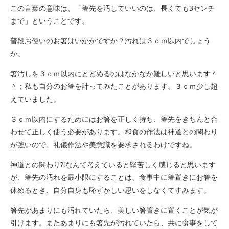
この言葉の意味は、「箸先を汚していいのは、長くても3センチ
まで」ということです。
普段お使いのお箸はいかがですか？汚れは３ｃｍ以内でしょう
か。
箸汚しを３ｃｍ以内にとどめるのはなかなか難しいと思います＾
＾；私も自分のお箸を計ってみたことがあります。３ｃｍ少し超
えていました。
３ｃｍ以内にするためにはお箸を正しく持ち、箸先をきちんと合
わせて正しく使う必要があります。和食の作法は神道との関わり
が強いので、礼儀作法や美意識を要求されるわけですね。
神道との関わり⁈なんて考えていると堅苦しく感じると思います
が、箸先の汚れを最小限にすることは、食事中に箸置きにお箸を
休めるとき、自分自身も恥ずかしい思いをしなくてすみます。
箸先があまりにも汚れていたら、美しい箸置きに置くことが気が
引けます。またあまりにも箸先が汚れていたら、共に食事をして