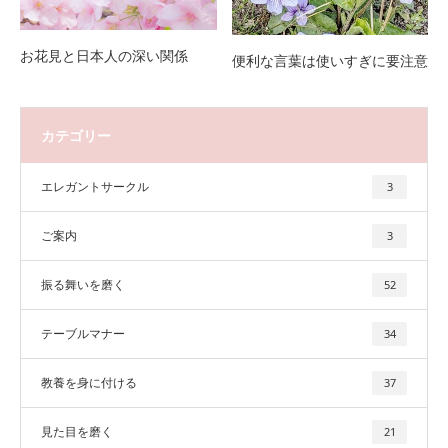
お花見と日本人の深い関係
便利な言葉は使いすぎに要注意
カテゴリー
エレガントサークル
3
ご案内
3
振る舞いを磨く
52
テーブルマナー
34
教養を身に付ける
37
見た目を磨く
21