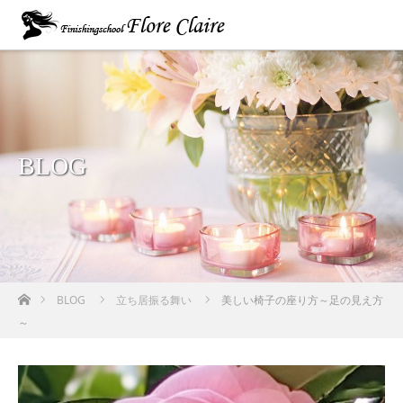
BLOG
ホーム
BLOG
立ち居振る舞い
美しい椅子の座り方～足の見え方
～